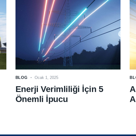
BLOG
Ocak 1, 2025
BL
Enerji Verimliliği İçin 5
A
Önemli İpucu
A