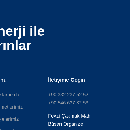
erji ile
ınlar
nü
İletişime Geçin
kkımızda
+90 332 237 52 52
+90 546 637 32 53
metlerimiz
Fevzi Çakmak Mah.
jelerimiz
Büsan Organize