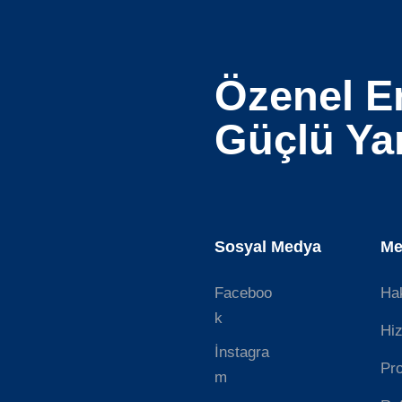
Özenel En
Güçlü Yar
Sosyal Medya
Me
Faceboo
Ha
k
Hiz
İnstagra
Pro
m